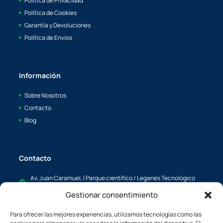
Política de Privacidad
Política de Cookies
Garantía y Devoluciones
Política de Envios
Información
Sobre Nosotros
Contacto
Blog
Contacto
Av. Juan Caramuel, I Parque científico / Leganés Tecnológico
28919, Leganés, Madrid
Gestionar consentimiento
info@boaya.es
Para ofrecer las mejores experiencias, utilizamos tecnologías como las
c/L'Energía, 34 08940, Cornellá de Llobregat, Barcelona España