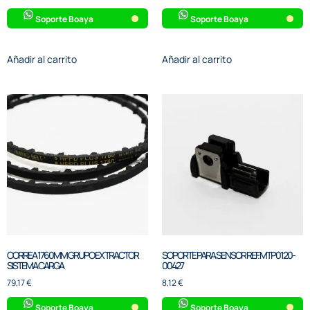
Soporte Boaya
Soporte Boaya
Añadir al carrito
Añadir al carrito
CORREA 1760MM GRUPO EXTRACTOR
SOPORTE PARA SENSOR REF. MTP0120-
SISTEMA CARGA
00427
79,17
€
8,12
€
Soporte Boaya
Soporte Boaya