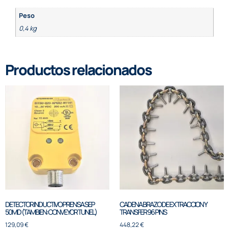
Peso
0,4 kg
Productos relacionados
DETECTOR INDUCTIVO PRENSA SEP
CADENA BRAZO DE EXTRACCION Y
50MD (TAMBIEN: CONVEYOR TUNEL)
TRANSFER 96 PINS
129,09
€
448,22
€