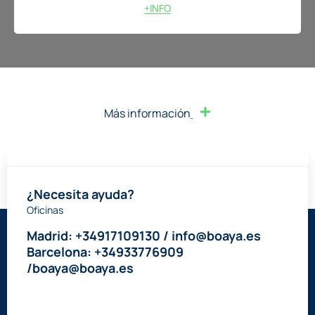
+INFO
Más información
¿Necesita ayuda?
Oficinas
Madrid: +34917109130 / info@boaya.es
Barcelona: +34933776909
/boaya@boaya.es