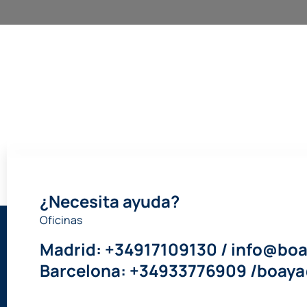
¿Necesita ayuda?
Oficinas
Madrid: +34917109130 / info@boa
Barcelona: +34933776909 /boay