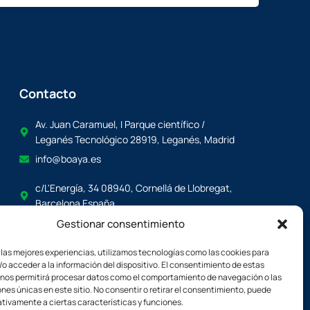
Contacto
Av. Juan Caramuel, I Parque científico /
Leganés Tecnológico 28919, Leganés, Madrid
info@boaya.es
c/L'Energía, 34 08940, Cornellá de Llobregat,
Barcelona España
boaya@boaya.es
Gestionar consentimiento
 las mejores experiencias, utilizamos tecnologías como las cookies para
o acceder a la información del dispositivo. El consentimiento de estas
 nos permitirá procesar datos como el comportamiento de navegación o las
ones únicas en este sitio. No consentir o retirar el consentimiento, puede
tivamente a ciertas características y funciones.