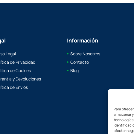
gal
Información
iso Legal
Sobre Nosotros
lítica de Privacidad
Contacto
lítica de Cookies
Blog
rantía y Devoluciones
lítica de Envios
Para ofrecer
almacenar y/
tecnologías
identificaci
afectar nega