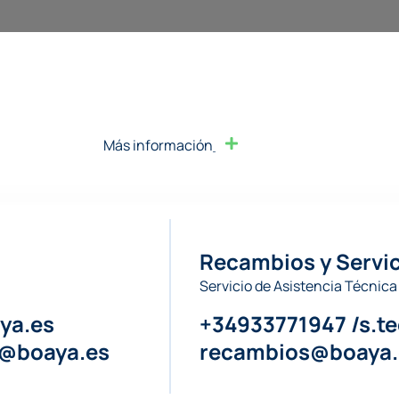
Más información
Recambios y Servic
Servicio de Asistencia Técnica
ya.es
+34933771947 /s.t
a@boaya.es
recambios@boaya.