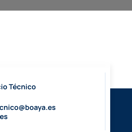
io Técnico
ecnico@boaya.es
es