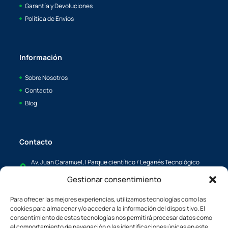
Garantía y Devoluciones
Política de Envios
Información
Sobre Nosotros
Contacto
Blog
Contacto
Av. Juan Caramuel, I Parque científico / Leganés Tecnológico
28919, Leganés, Madrid
Gestionar consentimiento
info@boaya.es
Para ofrecer las mejores experiencias, utilizamos tecnologías como las
c/L'Energía, 34 08940, Cornellá de Llobregat, Barcelona España
cookies para almacenar y/o acceder a la información del dispositivo. El
boaya@boaya.es
consentimiento de estas tecnologías nos permitirá procesar datos como
el comportamiento de navegación o las identificaciones únicas en este