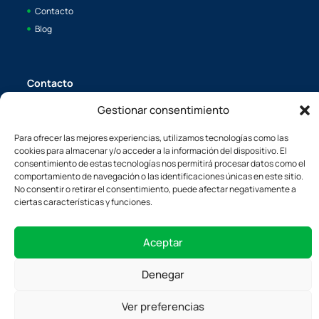
Contacto
Blog
Contacto
Gestionar consentimiento
Av. Juan Caramuel, I Parque científico / Leganés Tecnológico
28919, Leganés, Madrid
Para ofrecer las mejores experiencias, utilizamos tecnologías como las
info@boaya.es
cookies para almacenar y/o acceder a la información del dispositivo. El
consentimiento de estas tecnologías nos permitirá procesar datos como el
c/L'Energía, 34 08940, Cornellá de Llobregat, Barcelona España
comportamiento de navegación o las identificaciones únicas en este sitio.
boaya@boaya.es
No consentir o retirar el consentimiento, puede afectar negativamente a
ciertas características y funciones.
Aceptar
Denegar
1
Ver preferencias
Consultar por WhatsApp