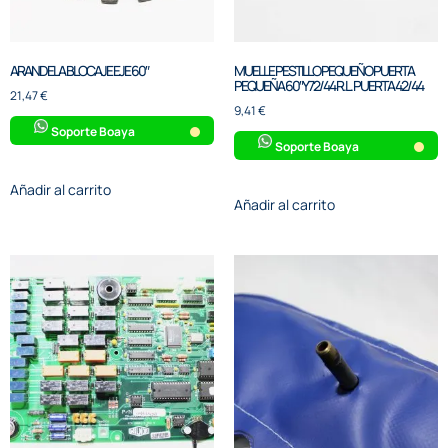
ARANDELA BLOCAJE EJE 60″
MUELLE PESTILLO PEQUEÑO PUERTA
PEQUEÑA 60″Y 72/44 R.L. PUERTA 42/44
21,47
€
9,41
€
Soporte Boaya
Soporte Boaya
Añadir al carrito
Añadir al carrito