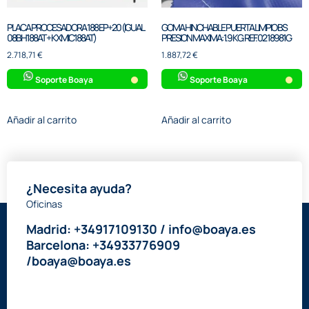
PLACA PROCESADORA 188 EP+20 (IGUAL
GOMA HINCHABLE PUERTA LIMPIO BS
08BH188AT + KXMIC188AT)
PRESION MAXIMA: 1.9 KG. REF. 02 18981G
2.718,71
€
1.887,72
€
Soporte Boaya
Soporte Boaya
Añadir al carrito
Añadir al carrito
¿Necesita ayuda?
Oficinas
Madrid: +34917109130 / info@boaya.es
Barcelona: +34933776909
/boaya@boaya.es