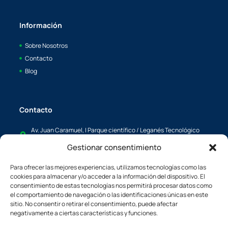
Información
Sobre Nosotros
Contacto
Blog
Contacto
Av. Juan Caramuel, I Parque científico / Leganés Tecnológico
28919, Leganés, Madrid
Gestionar consentimiento
info@boaya.es
Para ofrecer las mejores experiencias, utilizamos tecnologías como las
c/L'Energía, 34 08940, Cornellá de Llobregat, Barcelona España
cookies para almacenar y/o acceder a la información del dispositivo. El
boaya@boaya.es
consentimiento de estas tecnologías nos permitirá procesar datos como
el comportamiento de navegación o las identificaciones únicas en este
sitio. No consentir o retirar el consentimiento, puede afectar
negativamente a ciertas características y funciones.