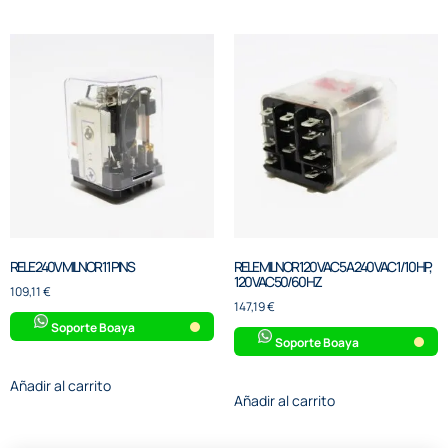
RELE 240V MILNOR 11 PINS
RELE MILNOR 120 VAC 5 A 240 VAC 1/10 HP,
120 VAC 50/60 HZ
109,11
€
147,19
€
Soporte Boaya
Soporte Boaya
Añadir al carrito
Añadir al carrito