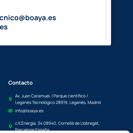
ecnico@boaya.es
es
Contacto
Av. Juan Caramuel, I Parque científico /
Leganés Tecnológico 28919, Leganés, Madrid
info@boaya.es
c/L'Energía, 34 08940, Cornellá de Llobregat,
Barcelona España