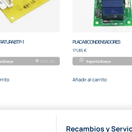
RATURA BTP-1
PLACA 8 CONDENSADORES
171,85
€
e Boaya
Soporte Boaya
OFFLINE
rrito
Añadir al carrito
Recambios y Servic