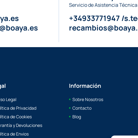
Servicio de Asistencia Técnica
ya.es
+34933771947 /s.t
a@boaya.es
recambios@boaya.
gal
Información
iso Legal
Sobre Nosotros
lítica de Privacidad
Contacto
lítica de Cookies
Blog
rantía y Devoluciones
lítica de Envios