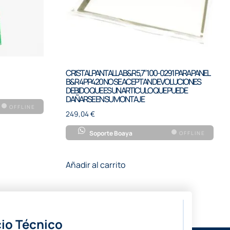
CRISTAL PANTALLA B&R 5,7″ 100-0291 PARA PANEL
B&R 4PP420 NO SE ACEPTAN DEVOLUCIONES
DEBIDO QUE ES UN ARTICULO QUE PUEDE
DAÑARSE EN SU MONTAJE
OFFLINE
249,04
€
Soporte Boaya
OFFLINE
Añadir al carrito
io Técnico