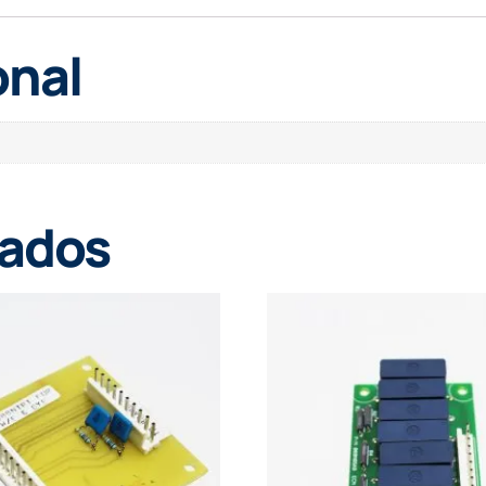
onal
nados