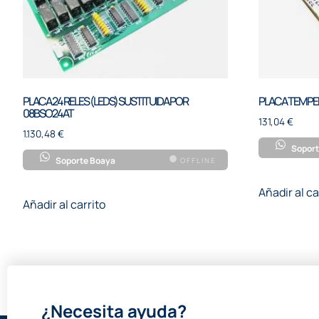
PLACA 24 RELES (LEDS) SUSTITUIDA POR
PLACA TEMPE
08BSO24AT
131,04
€
1.130,48
€
Soport
Soporte Boaya
OFFLINE
Añadir al ca
Añadir al carrito
¿Necesita ayuda?