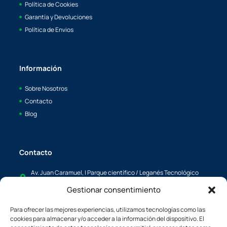
Política de Cookies
Garantía y Devoluciones
Política de Envios
Información
Sobre Nosotros
Contacto
Blog
Contacto
Av. Juan Caramuel, I Parque científico / Leganés Tecnológico
28919, Leganés, Madrid
Gestionar consentimiento
info@boaya.es
Para ofrecer las mejores experiencias, utilizamos tecnologías como las
c/L'Energía, 34 08940, Cornellá de Llobregat, Barcelona España
cookies para almacenar y/o acceder a la información del dispositivo. El