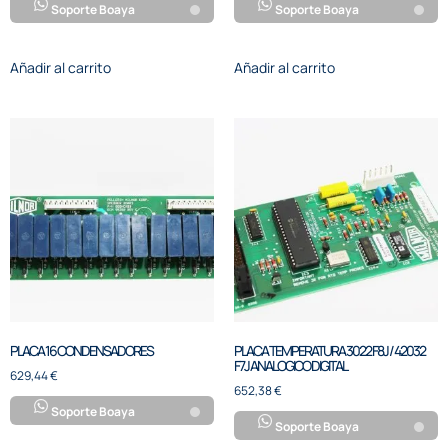
Soporte Boaya
Soporte Boaya
Añadir al carrito
Añadir al carrito
PLACA 16 CONDENSADORES
PLACA TEMPERATURA 3022 F8J / 42032
F7J ANALOGICO DIGITAL
629,44
€
652,38
€
Soporte Boaya
Soporte Boaya