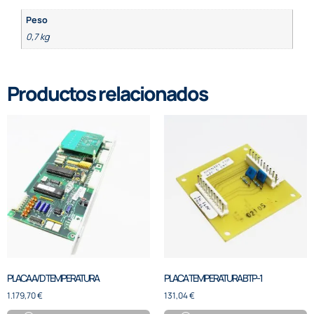
Peso
0,7 kg
Productos relacionados
PLACA A/D TEMPERATURA
PLACA TEMPERATURA BTP-1
1.179,70
€
131,04
€