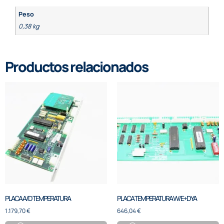
Peso
0,38 kg
Productos relacionados
PLACA A/D TEMPERATURA
PLACA TEMPERATURA W/E+DYA
1.179,70
€
646,04
€