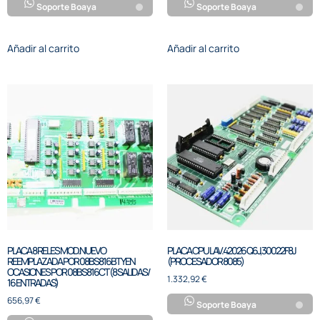
Soporte Boaya
Soporte Boaya
Añadir al carrito
Añadir al carrito
PLACA 8 RELES MOD.NUEVO
PLACA CPU LAV.42026 Q6J,30022F8J
REEMPLAZADA POR 08BS816BT Y EN
(PROCESADOR 8085)
OCASIONES POR 08BS816CT (8 SALIDAS/
1.332,92
€
16 ENTRADAS)
656,97
€
Soporte Boaya