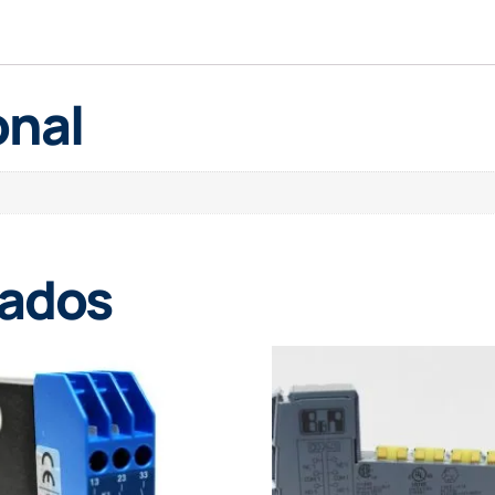
onal
nados