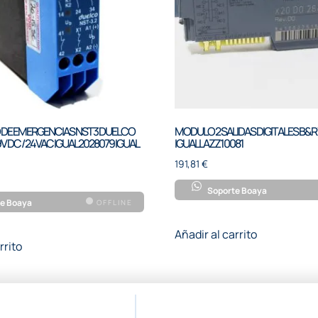
 DE EMERGENCIAS NST3 DUELCO
MODULO 2 SALIDAS DIGITALES B&
V DC / 24VAC IGUAL 2028079 IGUAL
IGUAL LAZZ10081
191,81
€
Soporte Boaya
e Boaya
OFFLINE
Añadir al carrito
rrito