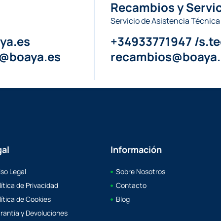
Recambios y Servic
Servicio de Asistencia Técnica
ya.es
+34933771947 /s.t
a@boaya.es
recambios@boaya.
gal
Información
iso Legal
Sobre Nosotros
lítica de Privacidad
Contacto
lítica de Cookies
Blog
rantía y Devoluciones