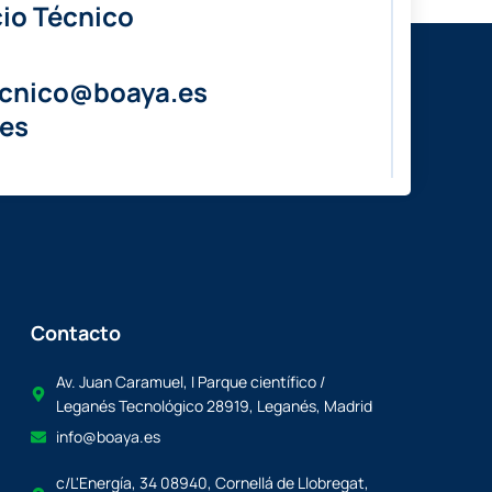
io Técnico
ecnico@boaya.es
es
Contacto
Av. Juan Caramuel, I Parque científico /
Leganés Tecnológico 28919, Leganés, Madrid
info@boaya.es
c/L'Energía, 34 08940, Cornellá de Llobregat,