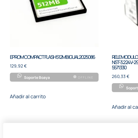
EPROM COMPACT FLASH 512MB IGUAL 2025086
RELE MODULO
NST-3.2 24V-29
129,92
€
5571330
260,33
€
Soporte Boaya
OFFLINE
Soport
Añadir al carrito
Añadir al ca