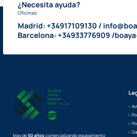
¿Necesita ayuda?
Oficinas
Madrid: +34917109130 / info@boa
Barcelona: +34933776909 /boay
Le
Av
Po
Po
Ga
Mas de
50 años
comercializando equipamiento