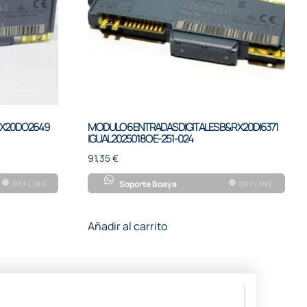
R X20DO2649
MODULO 6 ENTRADAS DIGITALES B&R X20DI6371
IGUAL 2025018 O E-251-024
91,35
€
Soporte Boaya
OFFLINE
OFFLINE
Añadir al carrito