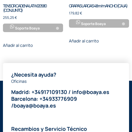
TENSOR CADENA LATW20580
GRAPAS LARGAS 48 m/m ANCHO (CAJA)
(CONJUNTO)
179,82
€
255,25
€
Soporte Boaya
Soporte Boaya
Añadir al carrito
Añadir al carrito
¿Necesita ayuda?
Oficinas
Madrid: +34917109130 / info@boaya.es
Barcelona: +34933776909
/boaya@boaya.es
Recambios y Servicio Técnico