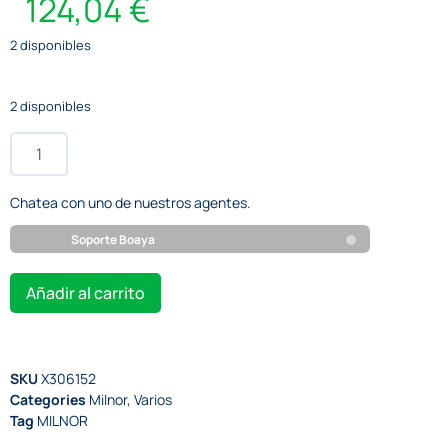
124,04
€
2 disponibles
2 disponibles
Chatea con uno de nuestros agentes.
Soporte Boaya
Añadir al carrito
SKU
X306152
Categories
Milnor
,
Varios
Tag
MILNOR