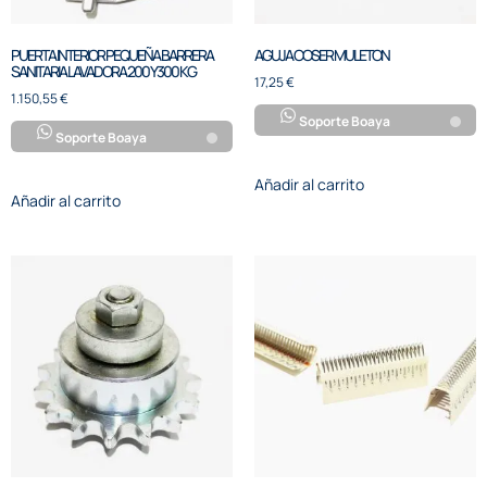
PUERTA INTERIOR PEQUEÑA BARRERA
AGUJA COSER MULETON
SANITARIA LAVADORA 200 Y 300 KG
17,25
€
1.150,55
€
Soporte Boaya
Soporte Boaya
Añadir al carrito
Añadir al carrito