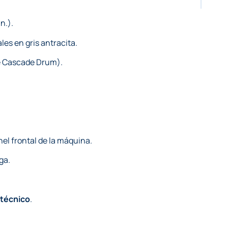
n.).
les en gris antracita.
de Cascade Drum).
nel frontal de la máquina.
ga.
 técnico
.