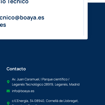
io Técnico
ecnico@boaya.es
es
Contacto
Av. Juan Caramuel, I Parque científico /
Leganés Tecnológico 28919, Leganés, Madrid
info@boaya.es
c/L'Energía, 34 08940, Cornellá de Llobregat,