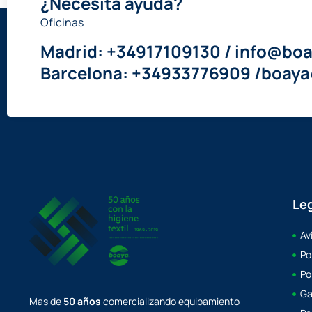
¿Necesita ayuda?
Oficinas
Madrid: +34917109130 / info@boa
Barcelona: +34933776909 /boay
Le
Av
Po
Po
Ga
Mas de
50 años
comercializando equipamiento