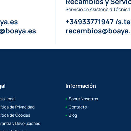
Recambios y Servic
Servicio de Asistencia Técnica
ya.es
+34933771947 /s.t
a@boaya.es
recambios@boaya.
gal
Información
iso Legal
Sobre Nosotros
lítica de Privacidad
Contacto
lítica de Cookies
Blog
rantía y Devoluciones