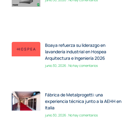
Boaya refuerza su liderazgo en
lavandería industrial en Hospea
Arquitectura e Ingeniería 2026
junio 30, 2026
No hay comentarios
Fábrica de Metalprogetti: una
experiencia técnica junto a la AEHH en
Italia
junio 30, 2026
No hay comentarios
Boaya y la evolución de la asistencia
técnica para lavandería industrial
mayo 29, 2026
No hay comentarios
Estándares europeos de higiene: qué es
la certificación RAL-GZ 992