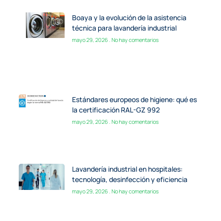
mayo 29, 2026
No hay comentarios
Lavandería industrial en hospitales:
tecnología, desinfección y eficiencia
mayo 29, 2026
No hay comentarios
¿Necesita ayuda?
Oficinas
Madrid: +34917109130 / info@boaya.es
Barcelona: +34933776909
/boaya@boaya.es