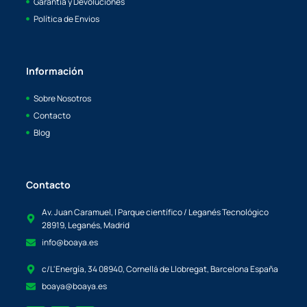
Garantía y Devoluciones
Política de Envios
Información
Sobre Nosotros
Contacto
Blog
Contacto
Av. Juan Caramuel, I Parque científico / Leganés Tecnológico
28919, Leganés, Madrid
info@boaya.es
c/L'Energía, 34 08940, Cornellá de Llobregat, Barcelona España
boaya@boaya.es