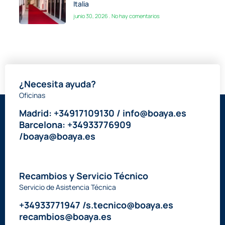
Italia
junio 30, 2026
No hay comentarios
¿Necesita ayuda?
Oficinas
Madrid: +34917109130 / info@boaya.es
Barcelona: +34933776909
/boaya@boaya.es
Recambios y Servicio Técnico
Servicio de Asistencia Técnica
+34933771947 /s.tecnico@boaya.es
recambios@boaya.es